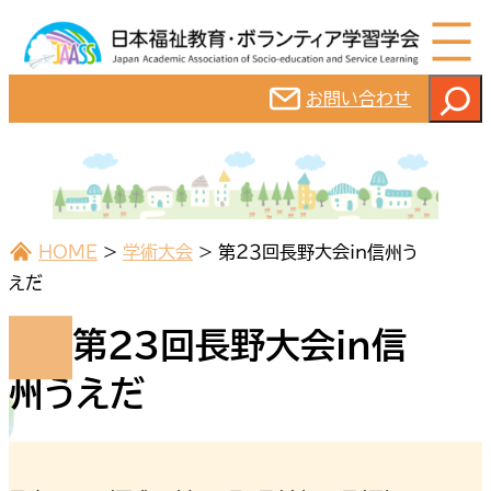
内
容
を
検
お問い合わせ
ス
索
キ
ッ
プ
HOME
>
学術大会
>
第２３回長野大会in信州う
えだ
第２３回長野大会in信
州うえだ