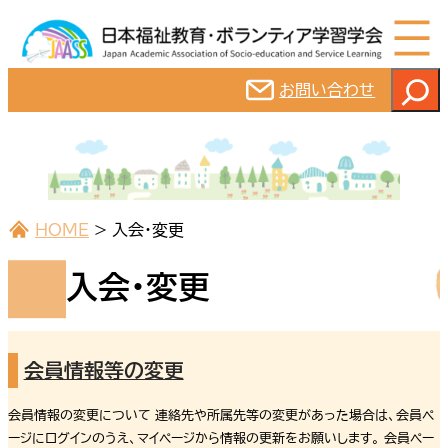
内
容
を
検
お問い合わせ
ス
索
キ
ッ
プ
HOME
>
入会・変更
入会・変更
会員情報等の変更
会員情報の変更について 連絡先や所属先等の変更があった場合は、会員ペ
ージにログインのうえ、マイページから情報の更新をお願いします。 会員ペー