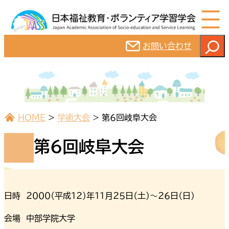
内
容
を
検
お問い合わせ
ス
索
キ
ッ
プ
HOME
>
学術大会
>
第６回岐阜大会
第６回岐阜大会
日時 ２０００（平成１２）年１１月２５日（土）～２６日（日）
会場 中部学院大学