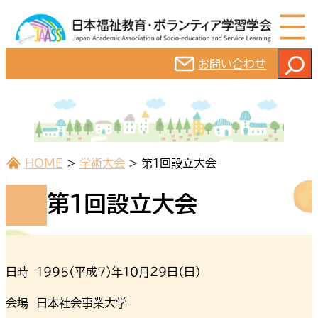
内
容
を
検
お問い合わせ
ス
索
キ
ッ
プ
HOME
>
学術大会
>
第１回設立大会
第１回設立大会
日時 １９９５（平成７）年１０月２９日（日）
会場 日本社会事業大学