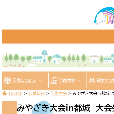
内
容
を
ス
キ
ッ
プ
学会について
学術大会
研究と実
HOME
>
新着情報
>
学術大会
>
みやざき大会in都城
みやざき大会in都城 大