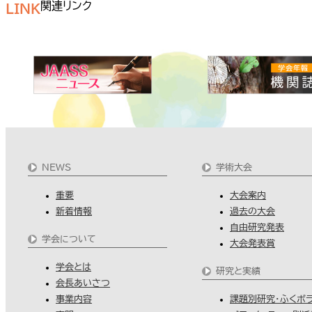
関連リンク
LINK
NEWS
学術大会
重要
大会案内
新着情報
過去の大会
自由研究発表
学会について
大会発表賞
学会とは
研究と実績
会長あいさつ
事業内容
課題別研究・ふくボ