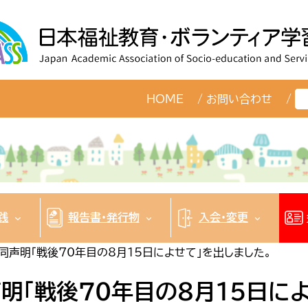
検
HOME
お問い合わせ
索
践
報告書・発行物
入会・変更
声明「戦後70年目の8月15日によせて」を出しました。
明「戦後70年目の8月15日によ