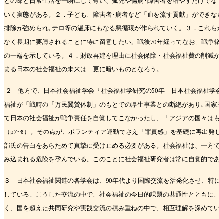
との命と日常生活を
一瞬にして奪い、孤児や傷病･障害者を増やすだけでな
いく実態がある。２．子ども、
障害者･病者など「血を流す貢献」ができな
排除が強められ､テロ等の温床にもなる悪循環
が作られていく。３．これら
なく長期に要請されることに特に留意したい。戦後
70
年
経ってなお、戦争
の一端を示している。４．財政再建を理由に社会保障・社会福祉費の
削減
まる日本の社会福祉の未来は、更に暗いものとなろう。
２ 他方で、日本社会福祉学会『社会福祉学研究の
50
年―日本社会福祉学
福祉が「戦時の
「万民翼賛体制」のもとでの厚生事業との断絶があり､国家
て日本の社会福祉が戦争責任を
自覚してこなかったし、「アジアの国々は
（
p7~8
）。その点が、ボランティア運動でさえ
「罪責感」を基礎に再出発
部氏の告白をあらためて真摯に受け止める必要がある。社会福祉は、
一方
み込まれる危険を孕んでいる。このことに社会福祉研究者は常に自覚的で
３ 日本社会福祉関連の各学会は、
90
年代より国際交流を活発化させ、特
している。
こうした交流の中で、社会福祉の今日的課題の共通性とともに、
く、国を超えた共同研究や
実践交流の積み重ねの中で、相互理解を深めて