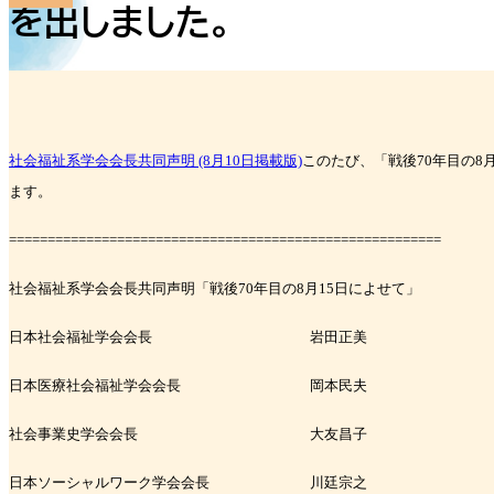
を出しました。
社会福祉系学会会長共同声明 (8月10日掲載版)
このたび、「戦後
70
年目の
8
ます。
========================================================
社会福祉系学会会長共同声明「戦後
70
年目の
8
月
15
日によせて」
日本社会福祉学会会長 岩田正美
日本医療社会福祉学会会長 岡本民夫
社会事業史学会会長 大友昌子
日本ソーシャルワーク学会会長 川廷宗之