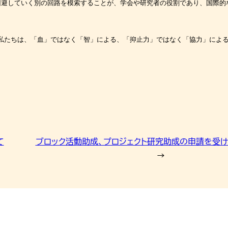
回避していく別の回路を模索することが、学会や研究者の
役割であり、国際的
私たちは、「血」
ではなく「智」による、「抑止力」ではなく「協力」によ
て
ブロック活動助成、プロジェクト研究助成の申請を受け
→