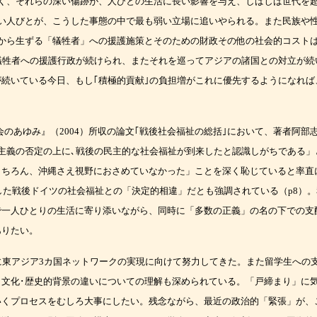
く、それらの深い傷跡が、人びとの
生活に長い影響を与え、しばしば世代を
い人びとが、こうした事態の中で最も弱い立場に
追いやられる。また民族や
から生ずる「犠牲者」への援護施策とそのための財政その他の
社会的コスト
犠牲者への援護行政が続けられ、またそれを巡ってアジアの諸国との対立が
続
が続いている今日、もし｢積極的貢献｣の負担増がこれに優先するようになれば
会のあゆみ』（
2004
）
所収の論文｢戦後社会福祉の総括｣において、著者阿部
主義の否定の上に､戦後の民主的な
社会福祉が到来したと認識しがちである」
もちろん、沖縄さえ視野におさめていなかった」
ことを深く恥じていると率直
した戦後ドイツの社会福祉との「決定的相違」だとも強調されてい
る（
p8
）。
で一人ひとりの生活に寄り添いながら、同時に「多数の正義」の名の下での支
ありたい。
に東アジア
3
カ国
ネットワークの実現に向けて努力してきた。また留学生への
文化･歴史的背景の違いに
ついての理解も深められている。「戸締まり」に
いくプロセスをむしろ大事にしたい。残念な
がら、最近の政治的「緊張」が、