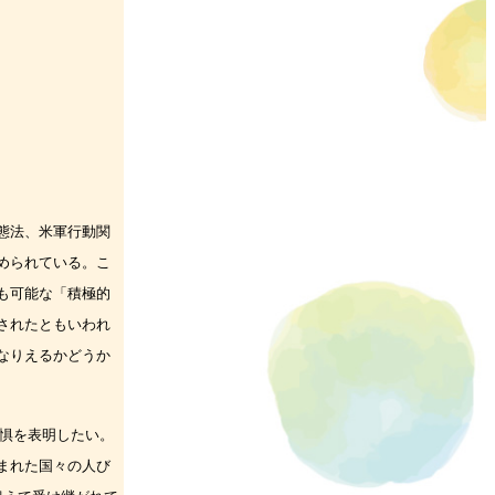
態法、米軍行動関
められている。こ
も可能な「積極的
されたともいわれ
なりえるかどうか
惧を表明したい。
まれた国々の人び