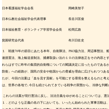
日本看護福祉学会会長 岡崎美智子
日本仏教社会福祉学会代表理事 長谷川匡俊
日本福祉教育・ボランティア学習学会会長 松岡広路
貧困研究会代表 布川日佐史
１ 戦後
70
年の節目にあたる本年、自衛隊法、
PKO
協力法、周辺事態法、
連措置法、
海上輸送規制法、捕虜取扱い法の１０の法律改正をその内容と
れらはすでに昨年の
集団的自衛権についての閣議決定に沿ったものである
防衛」への経路が、国民の安
全や他国からの脅威を理由に広げられつつあ
たが、今回の法案は「血を流す貢献」
を可能にする環境を整えるものと考
は、世界の各地で､今日も続けられてきている
戦争の実態から、冷静な判断
これらの法案が現行憲法に反し、法治主義をゆがめることについては、憲
１．どの
ような正義の名の下においても、いったん始められた軍事活動は