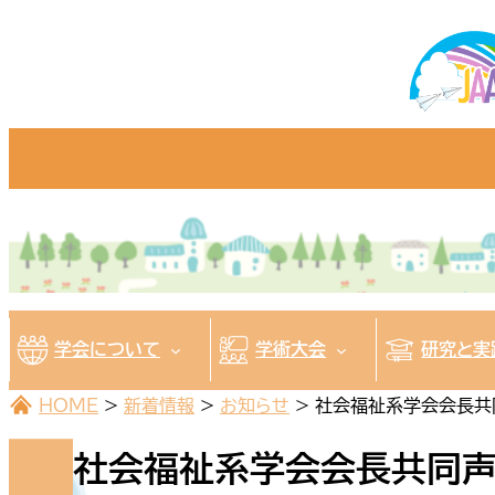
内
容
を
ス
キ
ッ
プ
学会について
学術大会
研究と実
HOME
>
新着情報
>
お知らせ
>
社会福祉系学会会長共同
社会福祉系学会会長共同声