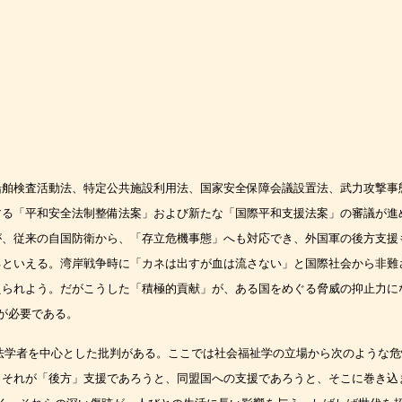
船舶検査活動法、
特定公共施設利用法、国家安全保障会議設置法、武力攻撃事
する「平和安全法制整備法
案」および新たな「国際平和支援法案」の審議が進
が、従来の自国防衛から、「存立危
機事態」へも対応でき、外国軍の後方支援
るといえる。湾岸戦争時に「カネは出すが血
は流さない」と国際社会から非難
えられよう。だがこうした「積極的貢献」が、ある国
をめぐる脅威の抑止力に
が必要である。
法学者を中心
とした批判がある。ここでは社会福祉学の立場から次のような危
、それが「後方」支援であ
ろうと、同盟国への支援であろうと、そこに巻き込