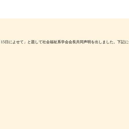
月
15
日によせて」と題して
社会福祉系学会会長共同声明を出しました。
下記に