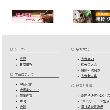
NEWS
学術大会
重要
大会案内
新着情報
過去の大会
自由研究発表
学会について
大会発表賞
学会とは
研究と実績
会長あいさつ
事業内容
課題別研究・ふくボ
声明
ブロック・テーマ別活
会則
福祉教育推進員