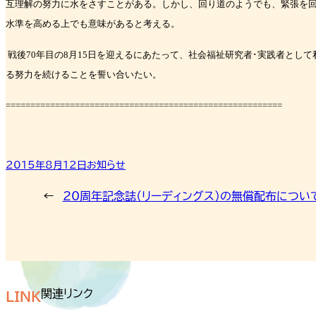
互理解の努力に水をさすことがある。し
かし、回り道のようでも、緊張を
水準を高める上でも意味があると考える。
戦後
70
年目の
8
月
15
日を迎えるにあたって、社会福祉研究者･実践者として
る努力を続ける
ことを誓い合いたい。
========================================================
2015年8月12日
お知らせ
←
20周年記念誌（リーディングス）の無償配布につい
関連リンク
LINK