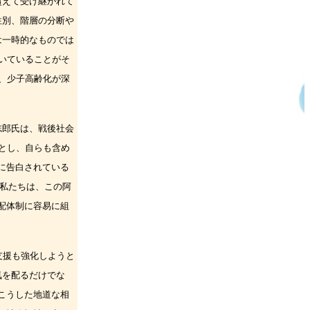
超えて受け継がれて
性別、階層の分断や
は一時的なものでは
いていることがそ
、少子
高齢化が深
志郎氏は、戦後社会
とし、自らも含め
に告白されている
私たちは、この阿
配体制に
容易に組
支援も強化しようと
気を配るだけでな
こうした地道な相