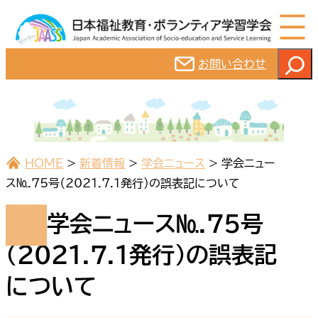
内
容
を
検
お問い合わせ
ス
索
キ
ッ
プ
HOME
>
新着情報
>
学会ニュース
>
学会ニュー
ス№.75号（2021.7.1発行）の誤表記について
学会ニュース№.75号
（2021.7.1発行）の誤表記
について