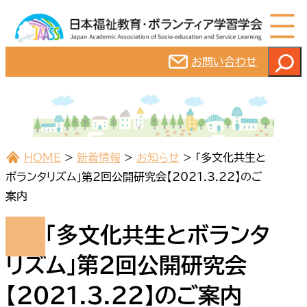
内
容
を
検
お問い合わせ
ス
索
キ
ッ
プ
HOME
>
新着情報
>
お知らせ
>
「多文化共生と
ボランタリズム」第2回公開研究会【2021.3.22】のご
案内
「多文化共生とボランタ
リズム」第2回公開研究会
【2021.3.22】のご案内